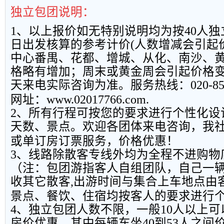
独立包团说明：
1
、以上报
价如无特别说明均为按
40
人独
日出发核算的参考计价
(
人数增减会引起
中心番禺、花都、增城、从化、南沙、
格略有增加；周末或黄金周会引起价格
天来电实际咨询为准。服务热线：
020-8
网址：
www.02017766.com.
2
、所有行程可按您的要求进行个性化设
天数、景点。欢迎各团体来电咨询，我
或单订房订票服务，价格优惠！
3
、线路除散客专线外均为全程不进购物
（注：包团游指客人自组团队，自己一
收其它散客
,
出游时间与集合上车地点由
景点、餐饮、住宿均按客人的要求进行
4
、独立包团人数不限，一般
10
人以上可
房价优惠，其中每辆车坐
40
到
53
人之间