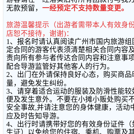
无款预留，
一经预定不支持数量变更。
旅游温馨提示（出游者需带本人有效身
店恕不接待，谢谢
)
：
1
、报名时请认真阅读广州市国内旅游组
定合同的游客代表须清楚相关合同内容
责向所有参与者传达合同内容和注意事
配合导游监管好其他客人的行为。
2
、出门在外请保持良好心态，购买商品
量，避免发生纠纷。
3
、请穿着适合运动的服装及防滑性能较
便及发生意外。不要在小摊小贩处购买
安全事故
,
并请注意您的身体健康，活动
应及时告知导游。
4
、出行时请携带好您的有效身份证件（
生证）以免给您的住宿、乘机、购票及