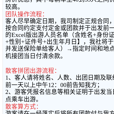
较高。
团队操作流程：
客人尽早确定日期，我司制定正规合同
按合同约定支付定金或团款并于出发前
的
Excel
版出游人员名单（含姓名
+
身份
+
性别
+
证件号
+
出生年月日】，我社将于
并发送保险单给客人）→指定时间和地
机接团当日付清余款。
散客拼团出游流程：
1
、客人请将姓名、人数、出团日期及联
前一天以上中午
12
：
00
前告知我方；
2
、游客凭报名信息等相关证明于出发当
点乘车出游。
散客算方式：
游客请在一经落实后将所有团款付与我