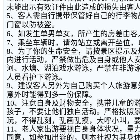
未能出示有效证件由此造成的损失由客
5
、客人需自行携带保管好自己的行李物
门窗以防被盗。
6
、如发生单男单女，所产生的房差由客
7
、乘坐车辆时，请勿站立或离开坐位，
8
、为了你的生命安全，请按景区提示及
内进行活动，严禁做出危及自身或他人
河、水塘、湖泊戏水游泳，严禁在非游
人员看护下游泳。
9
、建议客人另外为自己购买个人旅游意
意外时能得到多一份保障。
10
、注意自身及财物安全，携带儿童的
孩子，不要让他们独自活动。严格按照
玩，不得乱刻，乱画乱摸，大呼小叫，
11
、老人家出游要视自身身体状况，量
同意，如参加出游的，则本社视为其身