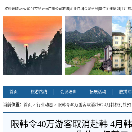
欢迎光临www.02017766.com广州公司旅游|企业包团会议拓展|单位团建培训|工
首页
旅游路线
会议培训
拓展活动
散拼专
当前位置：
首页
>
行业动态
> 限韩令40万游客取消赴韩 4月韩旅行社预
限韩令40万游客取消赴韩 4月