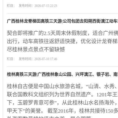
栏目： 发布时间：2026-07-15 22:23
广西桂林龙脊梯田高铁三天游|公司包团去阳朔西街漓江动车
契合即将推广的2.5天周末休假制度，适合广州
出行，动车高铁往返舒适快捷，优化设计龙脊梯
尽桂林景点景点不留缺憾
栏目： 发布时间：2026-07-10 17:46
桂林高铁三天游|广西桂林象山公园、兴坪漓江、银子岩、
桂林自古便是中国山水旅游名城，“山清、水秀
联合国教科文组织列为世界自然遗产。1201年
下，玉碧罗青意可参”，从此桂林山水名扬海外
甲天下”的美誉。 截至2016年，桂林共接待15