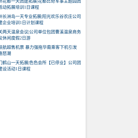
州花都一天团建拓展|花都比奇军事主题园团
活动拓展培训1日课程
州长洲岛一天专业拓展|阳光欢乐谷农庄公司
建企业培训1日计划课程
关两天温泉会议|公司单位包团曹溪温泉商务
议休闲度假2日游
联航超售机票 暴力强拖华裔乘客下机引发
络怒潮
门鹤山一天拓展|色色会所【已停业】公司团
建设活动1日课程