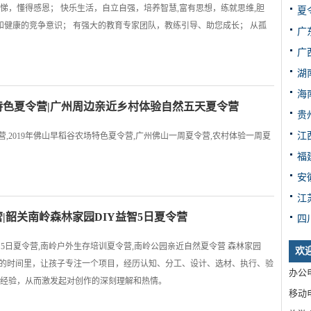
悌，懂得感恩； 快乐生活，自立自强，培养智慧,富有思想，练就思维,胆
夏
和健康的竞争意识； 有强大的教育专家团队，教练引导、助您成长； 从孤
广
广
湖
海
农场特色夏令营|广州周边亲近乡村体验自然五天夏令营
贵
江
,2019年佛山早稻谷农场特色夏令营,广州佛山一周夏令营,农村体验一周夏
福
安
江
营|韶关南岭森林家园DIY益智5日夏令营
四
智5日夏令营,南岭户外生存培训夏令营,南岭公园亲近自然夏令营 森林家园
欢
天的时间里，让孩子专注一个项目，经历认知、分工、设计、选材、执行、验
办公电
经验，从而激发起对创作的深刻理解和热情。
移动电