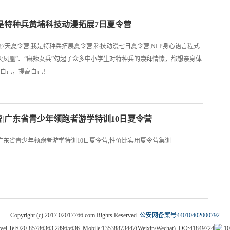
我是特种兵黄埔科技动漫拓展7日夏令营
校7天夏令营,我是特种兵拓展夏令营,科技动漫七日夏令营,NLP身心语言程式
之火凤凰”、“麻辣女兵”勾起了众多中小学生对特种兵的崇拜情愫，都想亲身体
自己，提高自己！
|广东省青少年领跑者游学特训10日夏令营
广东省青少年领跑者游学特训10日夏令营,性价比实用夏令营集训
Copyright (c) 2017 02017766.com Rights Reserved.
公安网备案号44010402000792
vel Tel:020-85786363 28965636, Mobile:13538873447(Weixin/Wechat), QQ:41849724
10