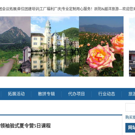
|企业包团会议拓展|单位团建培训|工厂福利厂庆|专业定制用心服务！跃阳
&
越洋旅游
—
欢迎您来电
>
拓展活动
散拼专辑
代办项目
行业动态
旅
购买旅
年领袖验式夏令营5日课程
网