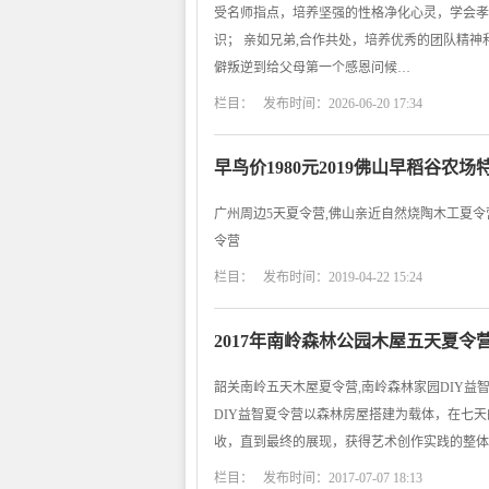
受名师指点，培养坚强的性格净化心灵，学会孝
识； 亲如兄弟,合作共处，培养优秀的团队精神
僻叛逆到给父母第一个感恩问候…
栏目： 发布时间：2026-06-20 17:34
早鸟价1980元2019佛山早稻谷
广州周边5天夏令营,佛山亲近自然烧陶木工夏令营
令营
栏目： 发布时间：2019-04-22 15:24
2017年南岭森林公园木屋五天夏令
韶关南岭五天木屋夏令营,南岭森林家园DIY益
DIY益智夏令营以森林房屋搭建为载体，在七
收，直到最终的展现，获得艺术创作实践的整体
栏目： 发布时间：2017-07-07 18:13