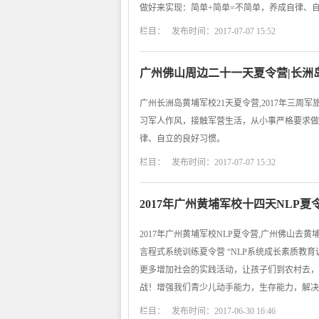
做好来实现：简单+简单=不简单，养成自律、
栏目： 发布时间：2017-07-07 15:52
广州佛山周边二十一天夏令营|长洲
广州长洲岛黄埔军校21天夏令营,2017年三周
习军人作风，接触军营生活，从小事严格要求做
律、自立的良好习惯。
栏目： 发布时间：2017-07-07 15:32
2017年广州黄埔军校十四天NLP
2017年广州黄埔军校NLP夏令营,广州佛山去
言程式系统训练夏令营 “NLP系统成长素质教
更多增加社会的实践活动，让孩子们到农村去，
战！增强我们青少儿动手能力，生存能力，解决
栏目： 发布时间：2017-06-30 16:46