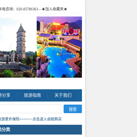
咨询：020-85786363
—★加入收藏夹★
游分享
旅游指南
关于我们
游意外保险=====>点击进入自助购买
站分类