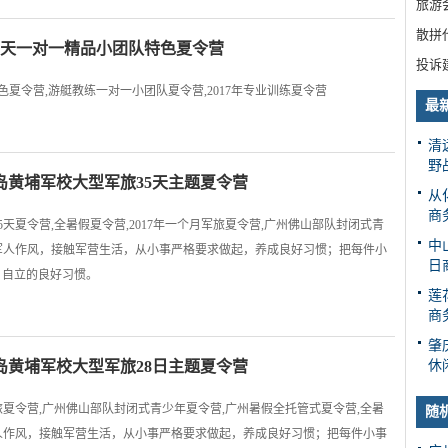
旅游
散拼
浪5天一对一精品小团队特色夏令营
投诉
特色夏令营,游艇教练一对一小团队夏令营,2017年专业训练夏令营
最
清
野
岛黄埔军校大型军旅35天主题夏令营
从
商
天夏令营,全暑假夏令营,2017年一个月军旅夏令营,广州佛山部队封闭式青
中
军人作风，接触军营生活，从小事严格要求做起，养成良好习惯；把每件小
日
、自立的良好习惯。
莲
商
肇
岛黄埔军校大型军旅28日主题夏令营
休
军旅夏令营,广州佛山部队封闭式青少年夏令营,广州暑假全托管式夏令营,全暑
随
人作风，接触军营生活，从小事严格要求做起，养成良好习惯；把每件小事