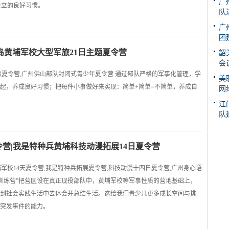
广
自立的良好习惯。
队
广
团
岛黄埔军校大型军旅21日主题夏令营
韶
会
军旅夏令营,广州佛山部队封闭式青少年夏令营 通过部队严格的军事化管理，学
美
起，养成良好习惯；把每件小事做好来实现：简单+简单=不简单，养成自
网
江
队
夏令营|我是特种兵黄埔科技动漫拓展14日夏令营
黄埔军校14天夏令营,我是特种兵拓展夏令营,科技动漫十四日夏令营,广州身心语
育训练营”把营区设在真正现役部队中，黄埔军校等军事性质的营地基础上，
到社会实践生活中去体会并总结生活。这给我们青少儿更多成长空间与挑
突发事件的能力。